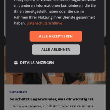
Die passende Lagergröße finden
mit anderen Informationen kombinieren, die Sie
Von 1 m³ Box bis zur Doppelgarage — wir helfen dir, die
ihnen bereitgestellt haben oder die sie im
richtige Größe für Möbel, Kartons, Wohnmobil oder
Rahmen Ihrer Nutzung ihrer Dienste gesammelt
Werkstatt-Material zu finden.
haben.
Datenschutzrichtlinie
Größenratgeber ansehen
ALLE AKZEPTIEREN
ALLE ABLEHNEN
DETAILS ANZEIGEN
Sicherheit
So schützt Lagerwunder, was dir wichtig ist
Erfahre, wie Kameras, Zutrittskontrollen und versicherte