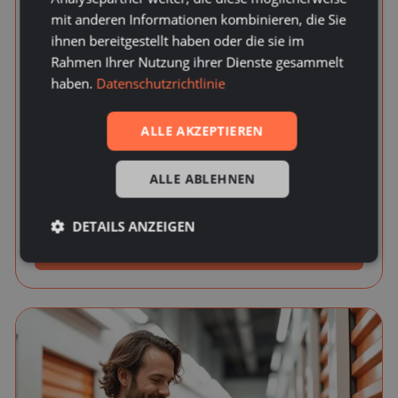
01.
mit anderen Informationen kombinieren, die Sie
ihnen bereitgestellt haben oder die sie im
Rahmen Ihrer Nutzung ihrer Dienste gesammelt
haben.
Datenschutzrichtlinie
Wähle & Buche dein Lager
ALLE AKZEPTIEREN
Wähle die passende Box für deine Bedürfnisse und buche sie
bequem online in nur wenigen Minuten. Bezahle sicher über
ALLE ABLEHNEN
unseren Zahlungsdienstleister – ohne Papierkram & lange
Vertragslaufzeiten.
DETAILS ANZEIGEN
Lagerraum auswählen