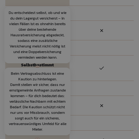
Du entscheidest selbst, ob und wie
Keine Mindestlaufzeit
du dein Lagergut versicherst – in
vielen Fällen ist es ohnehin bereits
über deine bestehende
Hausratversicherung abgedeckt,
sodass eine zusätzliche
Versicherung meist nicht nötig ist
Versicherung
und eine Doppelversicherung
vermieden werden kann.
Selbstbestimmt
versichern
Beim Vertragsabschluss ist eine
Kaution zu hinterlegen.
Damit stellen wir sicher, dass nur
Sicherheit
ernstgemeinte Anfragen zustande
kommen – für dich bedeutet das:
verlässliche Nachbarn mit echtem
Bedarf. Die Kaution schützt nicht
nur uns vor Missbrauch, sondern
sorgt auch für ein sicheres,
Keine Kaution
vertrauenswürdiges Umfeld für alle
Mieter.